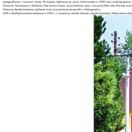
topograficzne i rysowali mapy. Po zajęciu Sądecczyzny przez hitlerowców w 1939 roku siedzibę gminy p
Olszanki, Naszacowic i Gabonia. Pod koniec wojny, na przełomie lipca i sierpnia 1944 roku Niemcy zos
Obecnie Stadła to ładna, zadbana wieś, przynależna do parafii w Podegrodziu.
OSP w Stadłach została założona w 1932 r. z inicjatywy Józefa Golonki, Józefa Kocańdy, Władysława 