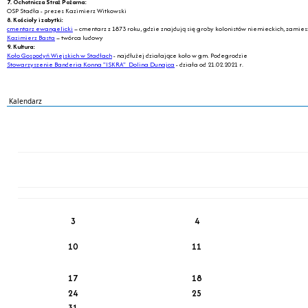
7. Ochotnicza Straż Pożarna:
OSP Stadła - prezes Kazimierz Witkowski
8. Kościoły i zabytki:
cmentarz ewangelicki
– cmentarz z 1873 roku, gdzie znajdują się groby kolonistów niemieckich, zamie
Kazimierz Basta
– twórca ludowy
9. Kultura:
Koło Gospodyń Wiejskich w Stadłach
- najdłużej działające koło w gm. Podegrodzie
Stowarzyszenie Banderia Konna "ISKRA" Dolina Dunajca
- działa od 21.02.2021 r.
Kalendarz
PN
WT
ŚR
CZ
PI
SO
NI
3
4
10
11
17
18
24
25
31