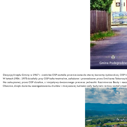
Decyzją Urzędu Gminy w 1947 r. siedziba OSP została przeniesiona do starej karczmy żydowskiej. OSP
W latach 1954 - 1975 działały przy OSP koła teatralne, założone i prowadzone przez Emiliana Tokarczyk
Na zakupionej przez OSP działce, z inicjatywy ówczesnego prezesa jednostki Kazimierza Basty i nac
Obecnie, dzięki dużemu zaangażowaniu druhów i miejscowej ludności cały budynek remizy został zmo