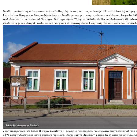
Stadła położone są w środkowej części Kotliny Sądeckiej, na lewym brzegu Dunajca. Nazwę wsi jej 
klasztorem Klarysek w Starym Sączu. Nazwa Stadła po raz pierwszy występuje w dokumentacjach z 1469 r
nad Dunajcem, na zachód od Nowego i Starego Sącza. W jej ramach do Stadła przybyło około 20 rodzi
zbudowany przez klaryski został zamieniony na zbór ewangelicki, który służył kolonistom z Podrzecza, G
Zbór funkcjonował do końca II wojny światowej, Po wojnie niszczejący, nieużywany budynek został roze
1893 roku wybudowano nową murowaną szkołę, która służyła dzieciom z sąsiednich osad kolonistów. Szk