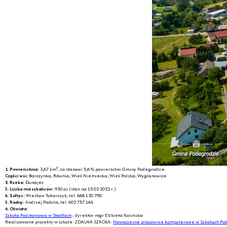
2
1. Powierzchnia:
3,67 km
, co stanowi 5,6 % powierzchni Gminy Podegrodzie.
Części wsi:
Barczynka, Równia, Wieś Niemiecka, Wieś Polska, Wyglanowice
2. Rzeka:
Dunajec
3. Liczba mieszkańców:
930 os (stan na 15.03.2022 r.)
4. Sołtys:
Wiesław Tokarczyk, tel. 668 130 790
5. Radny:
Andrzej Padula, tel. 603 757 164
6. Oświata:
Szkoła Podstawowa w Stadłach
- dyrektor mgr Elżbieta Kosińska
Realizowane projekty w szkole: ZDALNA SZKOŁA:
Nowoczesne pracownie komputerowe w Szkołach Po