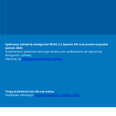
Spełniamy standardy dostępności WCAG 2.2 (poziom AA) oraz prawie wszystkie
(poziom AAA).
Fundamentem powstania obecnego serwisu jest zaoferowanie jak najszerszej
dostępności cyfrowej.
Zapoznaj się
Deklaracją dostępności cyfrowej.
RODO Zgodne
RODO przyjazne narzędzia
Twoja prywatność jest dla nas ważna.
Dodatkowe informacje:
Polityka prywatności i plików cookie
.