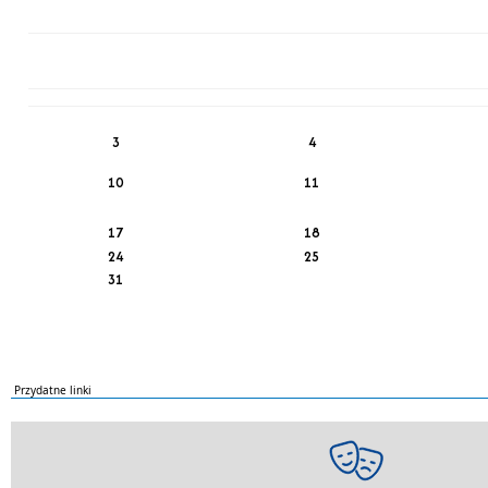
PN
WT
ŚR
CZ
PI
SO
NI
3
4
10
11
17
18
24
25
31
Przydatne linki