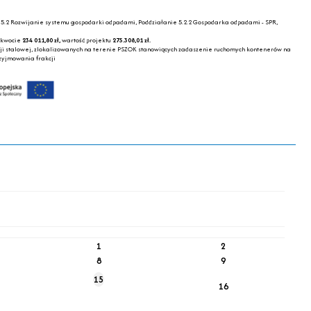
5.2 Rozwijanie systemu gospodarki odpadami, Poddziałanie 5.2.2 Gospodarka odpadami - SPR,
w kwocie
234 011,80 zł,
wartość projektu
275.308,01 zł.
cji stalowej, zlokalizowanych na terenie PSZOK stanowiących zadaszenie ruchomych kontenerów na
zyjmowania frakcji
1
2
8
9
15
16