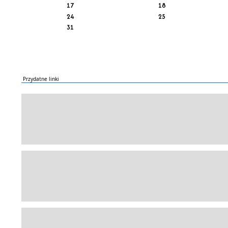
17
18
24
25
31
Przydatne linki