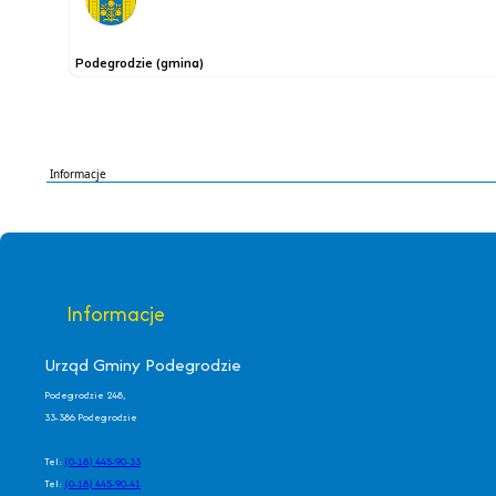
Informacje
Informacje
Urząd Gminy Podegrodzie
Podegrodzie 248,
33-386 Podegrodzie
Tel:
(0-18) 445-90-33
Tel:
(0-18) 445-90-41