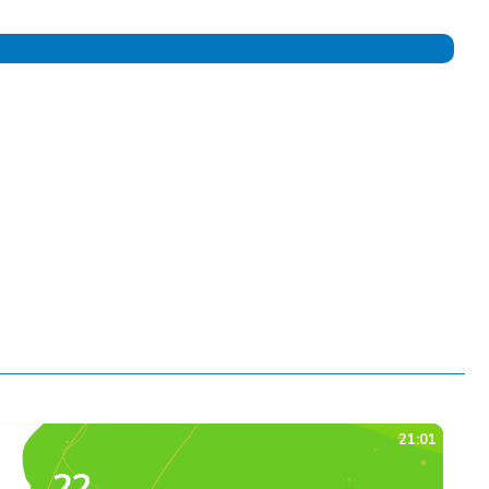
I I MŁODZIEŻY