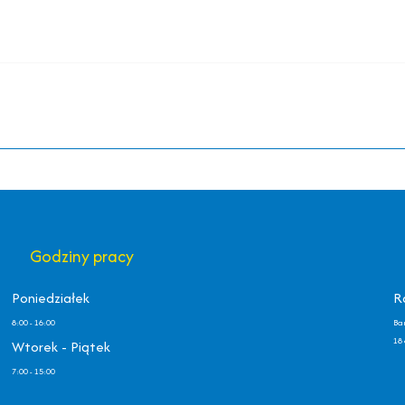
Godziny pracy
Poniedziałek
R
8:00 - 16:00
Ba
18 
Wtorek - Piątek
7:00 - 15:00