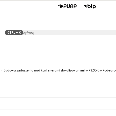
CTRL
+ K
Szukaj
Rada Gminy
Jednostki O
Budowa zadaszenia nad kontenerami zlokalizowanymi w PSZOK w Podegro