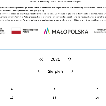
Punkt Selektywnej Zbiórki Odpadów Komunalnych
ony do konkursu ogłoszonego przez Urząd Marszałkowski Województwa Małopolskiego w ramach Działanie 
 przeszedł ocenę formalną i merytoryczną
ego przyjętej przez Zarząd Województwa Małopolskiego. Decyzją Zarządu projekt uzyskał dofinansowanie 
Komunalnych w Gminie Podegrodzie. Projektowana inwestycja to zespół 4 wolno stojących wiat o konstruk
awierzchni betonowej. Ponadto zakupione zostaną dodatkowe 4 kontenery które wpłyną na zwiększenie pr
2026
poprzedni rok
następny rok
Sierpień
poprzedni miesiąc
następny miesiąc
5
6
7
12
13
14