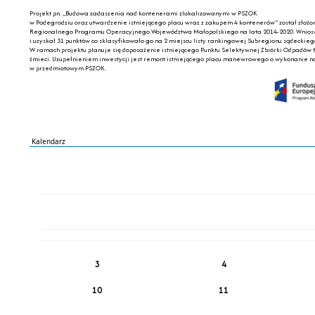
Projekt pn. „Budowa zadaszenia nad kontenerami zlokalizowanymi w PSZOK
w Podegrodziu oraz utwardzenie istniejącego placu wraz z zakupem 4 kontenerów” został złoż
Regionalnego Programu Operacyjnego Województwa Małopolskiego na lata 2014-2020. Wniosek
i uzyskał 31 punktów co sklasyfikowało go na 2 miejscu listy rankingowej Subregionu sądecki
W ramach projektu planuje się doposażenie istniejącego Punktu Selektywnej Zbiórki Odpadów 
śmieci. Uzupełnieniem inwestycji jest remont istniejącego placu manewrowego o wykonanie n
w przedmiotowym PSZOK.
Kalendarz
PN
WT
ŚR
CZ
PI
SO
NI
3
4
10
11