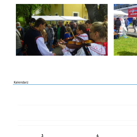
Kalendarz
PN
WT
ŚR
CZ
PI
SO
NI
3
4