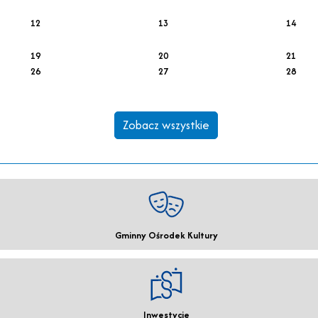
12
13
14
19
20
21
26
27
28
Zobacz wszystkie
Gminny Ośrodek Kultury
Inwestycje