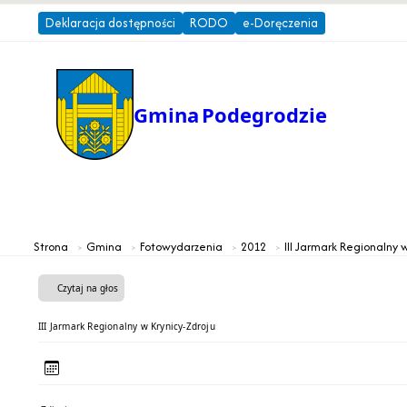
Deklaracja dostępności
RODO
e-Doręczenia
Gmina
Podegrodzie
Gmina
Urząd Gminy
Strona
Gmina
Fotowydarzenia
2012
III Jarmark Regionalny 
Czytaj na głos
III Jarmark Regionalny w Krynicy-Zdroju