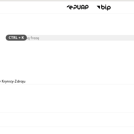
CTRL
+ K
Szukaj
Rada Gminy
Jednostki O
w Krynicy-Zdroju