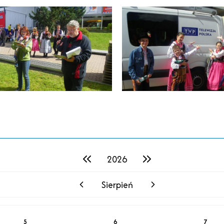
2026
poprzedni rok
następny rok
Sierpień
poprzedni miesiąc
następny miesiąc
5
6
7