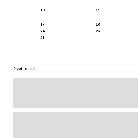
10
11
17
18
24
25
31
Przydatne linki