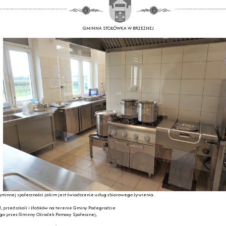
GMINNA STOŁÓWKA W BRZEZNEJ
minnej społeczności jakim jest świadczenie usług zbiorowego żywienia.
ł, przedszkoli i żłobków na terenie Gminy Podegrodzie
go przez Gminny Ośrodek Pomocy Społecznej,