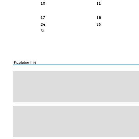
10
11
17
18
24
25
31
Przydatne linki