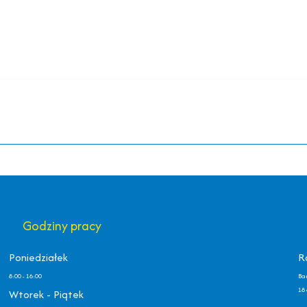
Godziny pracy
Poniedziałek
R
8:00 - 16:00
Ba
18 
Wtorek - Piątek