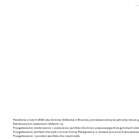
Powołana w lutym 2020 roku Gminna Stołówka w Brzeznej jest odpowiedzią na potrzeby naszej g
Podstawowymi zadaniami Stołówki są:
Przygotowanie, dostarczanie i wydawanie posiłków dla dzieci uczęszczających do gminnych szkó
Przygotowanie posiłków dla osób z terenu Gminy Podegrodzie w ramach żywienia finansowane
Przygotowanie i sprzedaż posiłków dla innych osób,