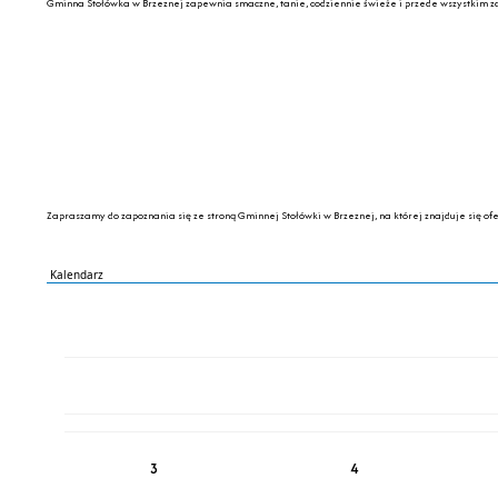
Gminna Stołówka w Brzeznej zapewnia smaczne, tanie, codziennie świeże i przede wszystkim z
Zapraszamy do zapoznania się ze stroną Gminnej Stołówki w Brzeznej, na której znajduje się o
Kalendarz
PN
WT
ŚR
CZ
PI
SO
NI
3
4