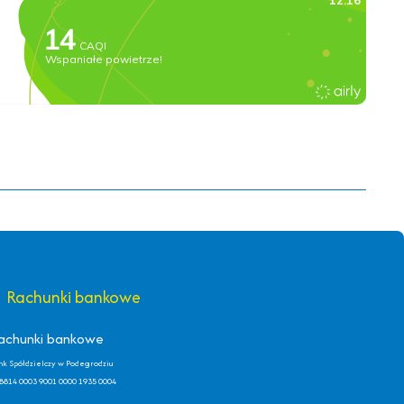
Rachunki bankowe
achunki bankowe
nk Spółdzielczy w Podegrodziu
8814 0003 9001 0000 1935 0004