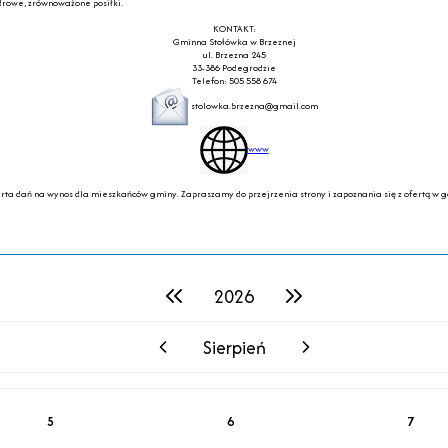
drowe, zrównoważone posiłki.
KONTAKT:
Gminna Stołówka w Brzeznej
ul. Brzezna 245
33-386 Podegrodzie
Telefon: 505 558 674
stolowka.brzezna@gmail.com
www
ferta dań na wynos dla mieszkańców gminy. Zapraszamy do przejrzenia strony i zapoznania się z ofertą w 
2026
poprzedni rok
następny rok
Sierpień
poprzedni miesiąc
następny miesiąc
5
6
7