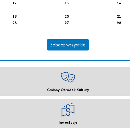
12
13
14
19
20
21
26
27
28
Zobacz wszystkie
Gminny Ośrodek Kultury
Inwestycje