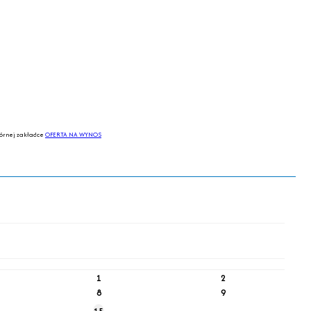
górnej zakładce
OFERTA NA WYNOS
1
2
8
9