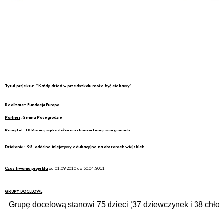
Ty
tuł projektu:
"Każdy dzień w przedszkolu może być ciekawy"
Realizator
:
Fundacja Europa
Partner
: Gmina Podegrodzie
Priorytet:
IX Rozwój wykształcenia i kompetencji w regionach
Działanie:
9.5. oddolne inicjatywy edukacyjne na obszarach wiejskich
Czas trwania projektu
od 01.09.2010 do 30.04.2011
GRUPY DOCELOWE
Grupę docelową stanowi 75 dzieci (37 dziewczynek i 38 chł