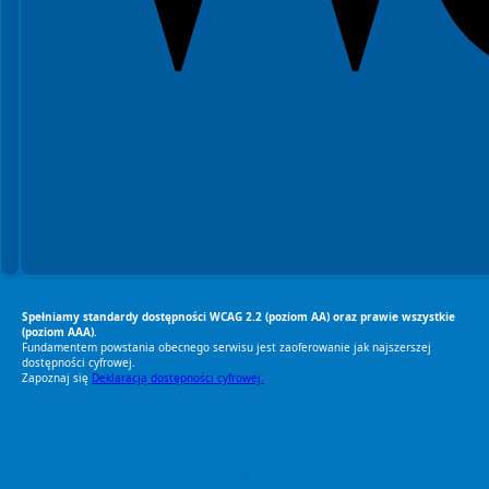
Spełniamy standardy dostępności WCAG 2.2 (poziom AA) oraz prawie wszystkie
(poziom AAA).
Fundamentem powstania obecnego serwisu jest zaoferowanie jak najszerszej
dostępności cyfrowej.
Zapoznaj się
Deklaracją dostępności cyfrowej.
RODO Zgodne
RODO przyjazne narzędzia