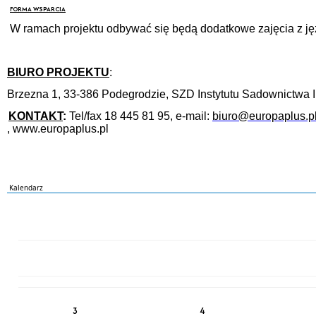
FORMA WSPARCIA
W ramach projektu odbywać się będą dodatkowe zajęcia z język
BIURO PROJEKTU
:
Brzezna 1, 33-386 Podegrodzie, SZD Instytutu Sadownictwa I 
KONTAKT
:
Tel/fax 18 445 81 95, e-mail:
biuro@europaplus.p
, www.europaplus.pl
Kalendarz
PN
WT
ŚR
CZ
PI
SO
NI
3
4