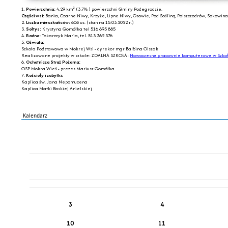
2
1.
Powierzchnia:
4,29 km
(3,7% ) powierzchni Gminy Podegrodzie.
Części wsi:
Bania, Czarne Niwy, Krzyże, Lipne Niwy, Osowie, Pod Sośliną, Polszczodrów, Sokowina
2.
Liczba mieszkańców:
608 os. (stan na 15.03.2022 r.)
3.
Sołtys:
Krystyna Gomółka tel 516 895 885
4.
Radna:
Tokarczyk Maria, tel. 513 362 376
5.
Oświata:
Szkoła Podstawowa w Mokrej Wsi - dyrekor mgr Balbina Olszak
Realizowane projekty w szkole: ZDALNA SZKOŁA:
Nowoczesne pracownie komputerowe w Szkoł
6.
Ochotnicza Straż Pożarna:
OSP Mokra Wieś - prezes Mariusz Gomółka
7.
Kościoły i zabytki:
Kaplica św. Jana Nepomucena
Kaplica Matki Boskiej Anielskiej
Kalendarz
PN
WT
ŚR
CZ
PI
SO
NI
3
4
10
11