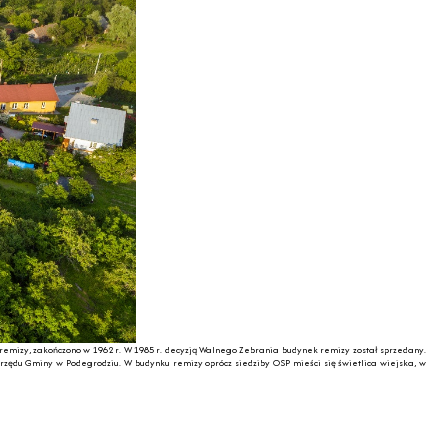
remizy, zakończono w 1962 r. W 1985 r. decyzją Walnego Zebrania budynek remizy został sprzedany.
Urzędu Gminy w Podegrodziu. W budynku remizy oprócz siedziby OSP mieści się świetlica wiejska, w