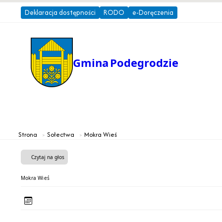
Deklaracja dostępności
RODO
e-Doręczenia
Gmina
Podegrodzie
Gmina
Urząd Gminy
Strona
Sołectwa
Mokra Wieś
Czytaj na głos
Mokra Wieś