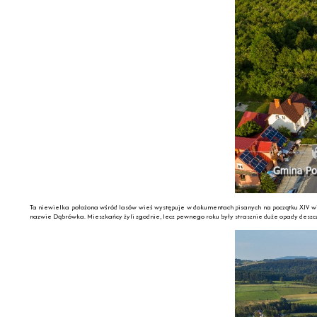
Ta niewielka położona wśród lasów wieś występuje w dokumentach pisanych na początku XIV w
nazwie Dąbrówka. Mieszkańcy żyli zgodnie, lecz pewnego roku były strasznie duże opady deszczu