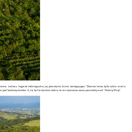
onie. Jedna z legend mówiących o jej powstaniu brzmi następująco. "Dawno temu była sobie wieś o
jsce pod budowę domów. A, że był to bardzo mokry teren nazwano nowo powstałą wieś "Mokrą Wsią".