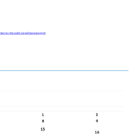
barier dla osób niepełnosprawnych
1
2
8
9
15
16