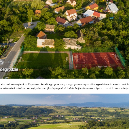
ieku pod nazwą Mokra Dąbrowa. Przebiega przez nią droga prowadząca z Podegrodzia w kierunku wsi Str
, więc wieś położona na wyżynie zaczęła się zapadać. Ludzie bojąc się o swoje życie, znaleźli nowe mie