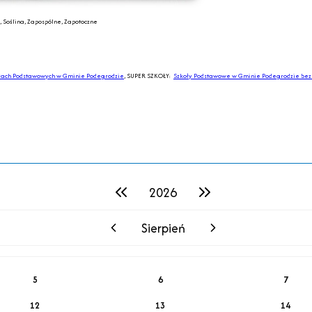
, Soślina, Zapospólne, Zapotoczne
ach Podstawowych w Gminie Podegrodzie
, SUPER SZKOŁY:
Szkoły Podstawowe w Gminie Podegrodzie bez 
2026
poprzedni rok
następny rok
Sierpień
poprzedni miesiąc
następny miesiąc
5
6
7
12
13
14