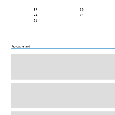
17
18
24
25
31
Przydatne linki