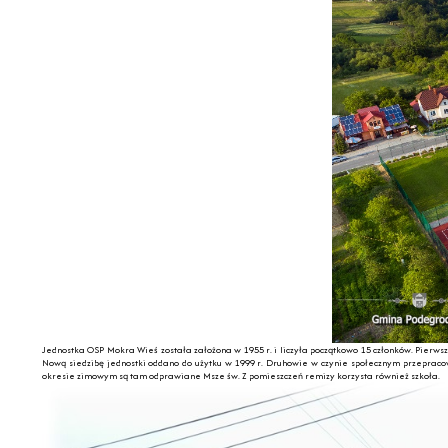
Jednostka OSP Mokra Wieś została założona w 1955 r. i liczyła początkowo 15 członków. Pierw
Nową siedzibę jednostki oddano do użytku w 1999 r. Druhowie w czynie społecznym przepracow
okresie zimowym są tam odprawiane Msze św. Z pomieszczeń remizy korzysta również szkoła.