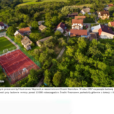
szym prezesem był Kostrzewa Wojciech, a naczelnikiem Olszak Stanisław. W roku 1957 rozpoczęto budowę 
ali przy budowie remizy ponad 12 000 roboczogodzin. Środki finansowe pochodziły głównie z dotacji i 