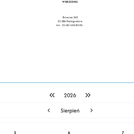
W BRZEZNEJ
Brzezna 245
33-386 Podegrodzie
tel.: (0-18) 445-82-04
2026
poprzedni rok
następny rok
Sierpień
poprzedni miesiąc
następny miesiąc
5
6
7