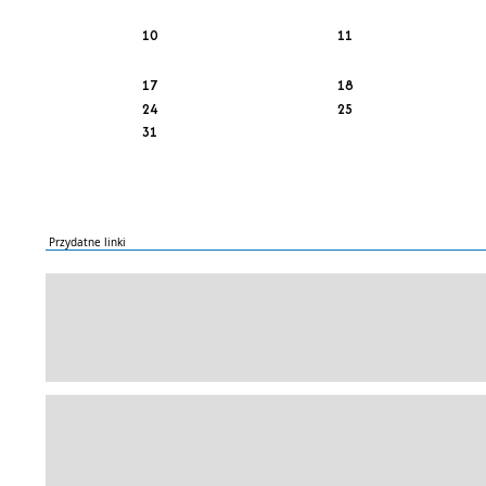
10
11
17
18
24
25
31
Przydatne linki