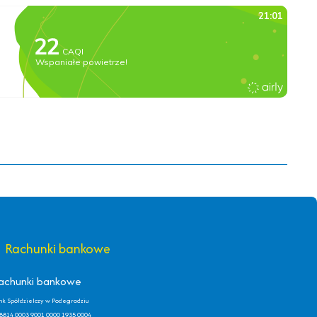
Rachunki bankowe
achunki bankowe
nk Spółdzielczy w Podegrodziu
8814 0003 9001 0000 1935 0004