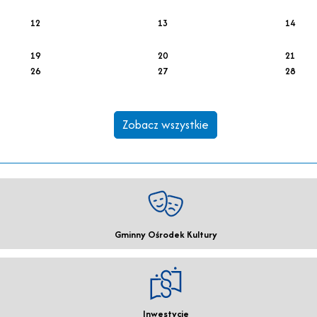
12
13
14
19
20
21
26
27
28
Zobacz wszystkie
Gminny Ośrodek Kultury
Inwestycje