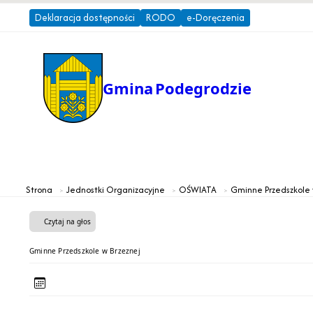
Deklaracja dostępności
RODO
e-Doręczenia
Gmina
Podegrodzie
Gmina
Urząd Gminy
Strona
Jednostki Organizacyjne
OŚWIATA
Gminne Przedszkole 
Czytaj na głos
Gminne Przedszkole w Brzeznej