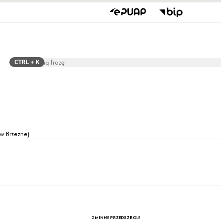
CTRL
+ K
Szukaj
Rada Gminy
Jednostki O
w Brzeznej
GMINNE PRZEDSZKOLE