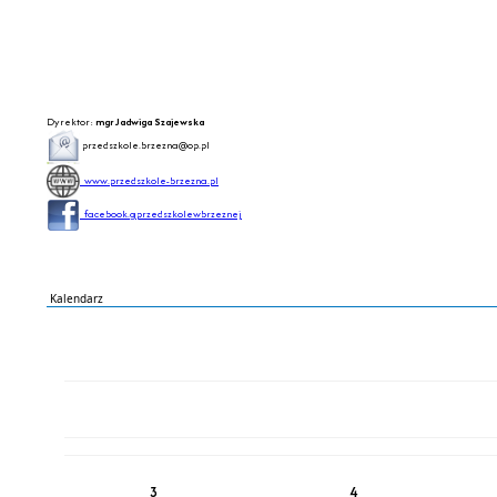
Dyrektor:
mgr Jadwiga Szajewska
przedszkole.brzezna@op.pl
www.p
rzedszkole-brzezna.pl
facebook.gprzedszkolewbrzeznej
Kalendarz
PN
WT
ŚR
CZ
PI
SO
NI
3
4