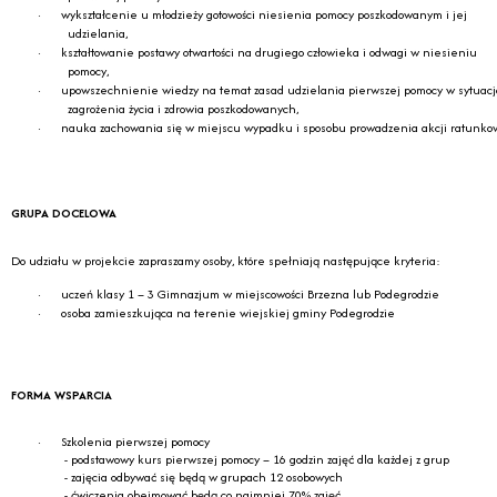
·
wykształcenie u młodzieży gotowości niesienia pomocy poszkodowanym i jej
udzielania,
·
kształtowanie postawy otwartości na drugiego człowieka i odwagi w niesieniu
pomocy,
·
upowszechnienie wiedzy na temat zasad udzielania pierwszej pomocy w sytuac
zagrożenia życia i zdrowia poszkodowanych,
·
nauka zachowania się w miejscu wypadku i sposobu prowadzenia akcji ratunko
GRUPA DOCELOWA
Do udziału w projekcie zapraszamy osoby, które spełniają następujące kryteria:
·
uczeń klasy 1 – 3 Gimnazjum w miejscowości Brzezna lub Podegrodzie
·
osoba zamieszkująca na terenie wiejskiej gminy Podegrodzie
FORMA WSPARCIA
·
Szkolenia pierwszej pomocy
- podstawowy kurs pierwszej pomocy – 16 godzin zajęć dla każdej z grup
- zajęcia odbywać się będą w grupach 12 osobowych
- ćwiczenia obejmować będą co najmniej 70% zajęć