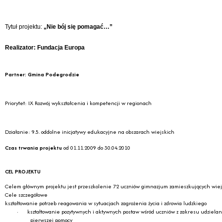
Tytuł projektu:
„Nie bój się pomagać…”
Realizator: Fundacja Europa
Partner: Gmina Podegrodzie
Priorytet: IX Rozwój wykształcenia i kompetencji w regionach
Działanie: 9.5. oddolne inicjatywy edukacyjne na obszarach wiejskich
Czas trwania projektu
od 01.11.2009 do 30.04.2010
CEL PROJEKTU
Celem głównym projektu jest przeszkolenie 72 uczniów gimnazjum zamieszkujących wiejs
Cele szczegółowe
kształtowanie potrzeb reagowania w sytuacjach zagrożenia życia i zdrowia ludzkiego
·
kształtowanie pozytywnych i aktywnych postaw wśród uczniów z zakresu udz
pierwszej pomocy