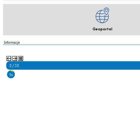
Geoportal
Informacje
2 / 32
4s