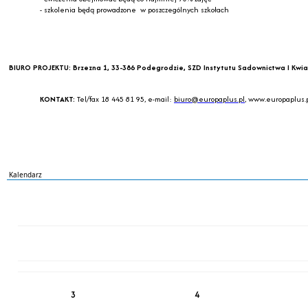
- szkolenia będą prowadzone w poszczególnych szkołach
BIURO PROJEKTU
: Brzezna 1, 33-386 Podegrodzie, SZD Instytutu Sadownictwa I Kwiac
KONTAKT:
Tel/fax 18 445 81 95, e-mail:
biuro@europaplus.pl
, www.europaplus.
Kalendarz
PN
WT
ŚR
CZ
PI
SO
NI
3
4