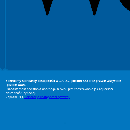
Spełniamy standardy dostępności WCAG 2.2 (poziom AA) oraz prawie wszystkie
(poziom AAA).
Fundamentem powstania obecnego serwisu jest zaoferowanie jak najszerszej
dostępności cyfrowej.
Zapoznaj się
Deklaracją dostępności cyfrowej.
RODO Zgodne
RODO przyjazne narzędzia