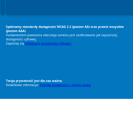
Spełniamy standardy dostępności WCAG 2.2 (poziom AA) oraz prawie wszystkie
(poziom AAA).
Fundamentem powstania obecnego serwisu jest zaoferowanie jak najszerszej
dostępności cyfrowej.
Zapoznaj się
Deklaracją dostępności cyfrowej.
RODO Zgodne
RODO przyjazne narzędzia
Twoja prywatność jest dla nas ważna.
Dodatkowe informacje:
Polityka prywatności i plików cookie
.