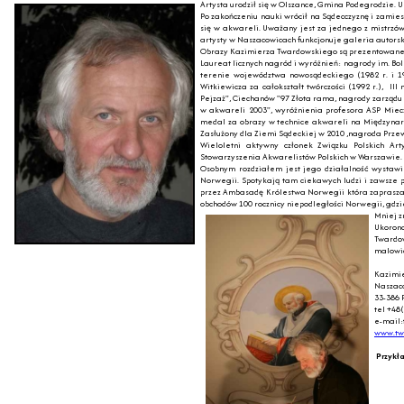
Artysta urodził się w Olszance, Gmina Podegrodzie. U
Po zakończeniu nauki wrócił na Sądecczyznę i zamie
się w akwareli. Uważany jest za jednego z mistrz
artysty w Naszacowicach funkcjonuje galeria autors
Obrazy Kazimierza Twardowskiego są prezentowane na 
Laureat licznych nagród i wyróżnień: nagrody im. Bol
terenie województwa nowosądeckiego (1982 r. i 198
Witkiewicza za całokształt twórczości (1992 r.), 
Pejzaż", Ciechanów "97 Złota rama, nagrody zarządu 
w akwareli 2003", wyróżnienia profesora ASP Miecz
medal za obrazy w technice akwareli na Międzynar
Zasłużony dla Ziemi Sądeckiej w 2010 ,nagroda Prz
Wieloletni aktywny członek Związku Polskich Ar
Stowarzyszenia Akwarelistów Polskich w Warszawie.
Osobnym rozdziałem jest jego działalność wystawi
Norwegii. Spotykają tam ciekawych ludzi i zawsze 
przez Ambasadę Królestwa Norwegii która zaprasza 
obchodów 100 rocznicy niepodległości Norwegii, gdzi
Mniej z
Ukorono
Twardow
malowid
Kazimi
Naszac
33-386 
tel +48
e-mail:
www.twa
Przykł