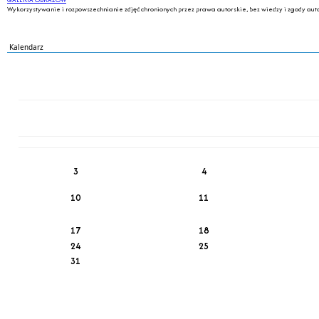
Wykorzystywanie i rozpowszechnianie zdjęć chronionych przez prawa autorskie, bez wiedzy i zgody auto
Kalendarz
PN
WT
ŚR
CZ
PI
SO
NI
3
4
10
11
17
18
24
25
31