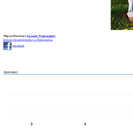
Więcej informacji o
Zespole "Podegrodzie"
Gminny Ośrodek Kultury w Podegrodziu
Facebook
Kalendarz
PN
WT
ŚR
CZ
PI
SO
NI
3
4