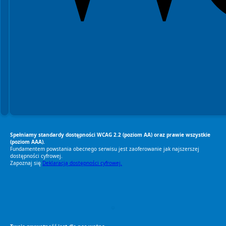
Spełniamy standardy dostępności WCAG 2.2 (poziom AA) oraz prawie wszystkie
(poziom AAA).
Fundamentem powstania obecnego serwisu jest zaoferowanie jak najszerszej
dostępności cyfrowej.
Zapoznaj się
Deklaracją dostępności cyfrowej.
RODO Zgodne
RODO przyjazne narzędzia