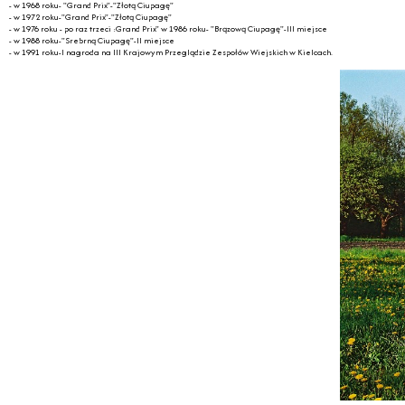
- w 1968 roku- "Grand Prix"-"Złotą Ciupagę"
- w 1972 roku-"Grand Prix"-"Złotą Ciupagę"
- w 1976 roku - po raz trzeci :Grand Prix" w 1986 roku- "Brązową Ciupagę"-III miejsce
- w 1988 roku-"Srebrną Ciupagę"-II miejsce
- w 1991 roku-I nagroda na III Krajowym Przeglądzie Zespołów Wiejskich w Kielcach.