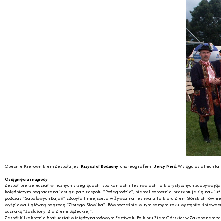
Obecnie Kierownikiem Zespołu jest
Krzysztof Bodziony
, choreografem -
Jerzy Nieć.
W ciągu ostatnich la
Osiągnięcia i nagrody
Zespół bierze udział w licznych przeglądach, spotkaniach i festiwalach folklorystycznych zdobywaj
kolędniczym nagradzana jest grupa z zespołu "Podegrodzie", niemal corocznie prezentuje się na - ju
podczas "Sabałowych Bajań" zdobyła I miejsce, a w Żywcu na Festiwalu Folkloru Ziem Górskich równi
wyśpiewali główną nagrodę "Złotego Słowika". Równocześnie w tym samym roku wystąpiła śpiewacza gr
odznaką "Zasłużony dla Ziemi Sądeckiej".
Zespół kilkakrotnie brał udział w Międzynarodowym Festiwalu Folkloru Ziem Górskich w Zakopanem z