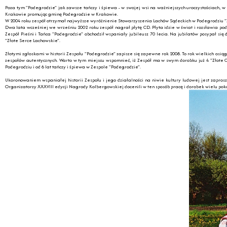
Poza tym "Podegrodzie" jak zawsze tańczy i śpiewa - w swojej wsi na ważniejszych uroczystościach,
Krakowie promując gminę Podegrodzie w Krakowie.
W 2004 roku zespół otrzymał najwyższe wyróżnienie Stowarzyszenia Lachów Sądeckich w Podegrodziu "Z
Dwa lata wcześniej we wrześniu 2002 roku zespół nagrał płytę CD. Płyta idzie w świat i rozsławia po
Zespół Pieśni i Tańca "Podegrodzie" obchodził wspaniały jubileusz 70 lecia. Na jubilatów posypał 
"Złote Serce Lachowskie".
Złotymi zgłoskami w historii Zespołu "Podegrodzie" zapisze się zapewne rok 2008. To rok wielkich o
zespołów autentycznych. Warto w tym miejscu wspomnieć, iż Zespół ma w swym dorobku już 4 "Złote Ci
Podegrodziu i od 6 lat tańczy i śpiewa w Zespole "Podegrodzie".
Ukoronowaniem wspaniałej historii Zespołu i jego działalności na niwie kultury ludowej jest zapr
Organizatorzy XXXVIII edycji Nagrody Kolbergowskiej docenili w ten sposób pracę i dorobek wielu pok