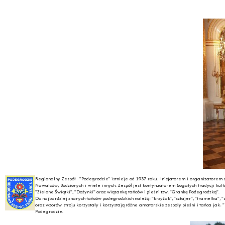
Regionalny Zespół "Podegrodzie” istnieje od 1937 roku. Inicjatorem i organizatorem z
Nawalców, Bodzionych i wiele innych. Zespół jest kontynuatorem bogatych tradycji ku
"Zielone Świątki", "Dożynki" oraz wiązankę tańców i pieśni tzw. "Grankę Podegrodzką".
Do najbardziej znanych tańców podegrodzkich należą: "krzyżak", "sztajer", "tramelka",
oraz wzorów stroju korzystały i korzystają różne amatorskie zespoły pieśni i tańca jak
Podegrodzie.