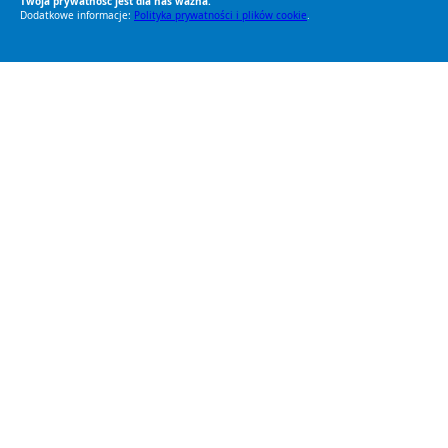
Twoja prywatność jest dla nas ważna.
Dodatkowe informacje:
Polityka prywatności i plików cookie
.