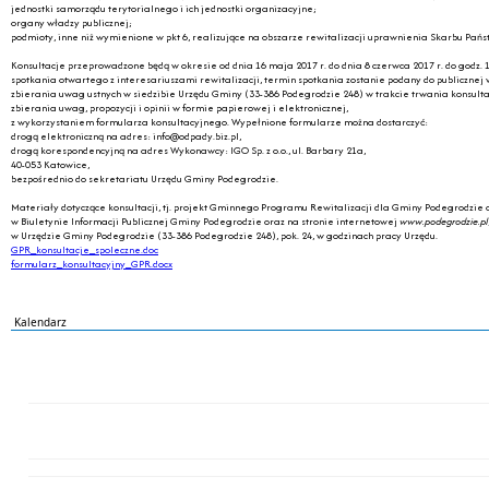
jednostki samorządu terytorialnego i ich jednostki organizacyjne;
organy władzy publicznej;
podmioty, inne niż wymienione w pkt 6, realizujące na obszarze rewitalizacji uprawnienia Skarbu Pańs
Konsultacje przeprowadzone będą w okresie od dnia 16 maja 2017 r. do dnia 8 czerwca 2017 r. do godz. 
spotkania otwartego z interesariuszami rewitalizacji, termin spotkania zostanie podany do publiczne
zbierania uwag ustnych w siedzibie Urzędu Gminy (33-386 Podegrodzie 248) w trakcie trwania konsultac
zbierania uwag, propozycji i opinii w formie papierowej i elektronicznej,
z wykorzystaniem formularza konsultacyjnego. Wypełnione formularze można dostarczyć:
drogą elektroniczną na adres: info@odpady.biz.pl,
drogą korespondencyjną na adres Wykonawcy: IGO Sp. z o.o., ul. Barbary 21a,
40-053 Katowice,
bezpośrednio do sekretariatu Urzędu Gminy Podegrodzie.
Materiały dotyczące konsultacji, tj. projekt Gminnego Programu Rewitalizacji dla Gminy Podegrodzie o
w Biuletynie Informacji Publicznej Gminy Podegrodzie oraz na stronie internetowej
www.podegrodzie.pl
w Urzędzie Gminy Podegrodzie (33-386 Podegrodzie 248), pok. 24, w godzinach pracy Urzędu.
GPR_konsultacje_spoleczne.doc
formularz_konsultacyjny_GPR.docx
Kalendarz
PN
WT
ŚR
CZ
PI
SO
NI