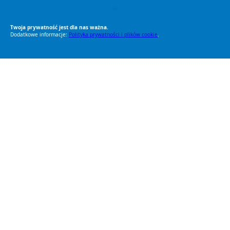
RODO Zgodne
RODO przyjazne narzędzia
Twoja prywatność jest dla nas ważna.
Dodatkowe informacje:
Polityka prywatności i plików cookie
.