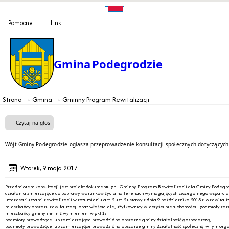
Pomocne
Linki
Gmina
Podegrodzie
Strona
Gmina
Gminny Program Rewitalizacji
Czytaj na głos
Wójt Gminy Podegrodzie ogłasza przeprowadzenie konsultacji społecznych dotyczącyc
Wtorek, 9 maja 2017
Przedmiotem konsultacji jest projekt dokumentu pn.: Gminny Program Rewitalizacji dla Gminy Podegrod
działania zmierzające do poprawy warunków życia na terenach wymagających szczególnego wsparcia
Interesariuszami rewitalizacji w rozumieniu art. 2 ust. 2 ustawy z dnia 9 października 2015 r. o rewitaliz
mieszkańcy obszaru rewitalizacji oraz właściciele, użytkownicy wieczyści nieruchomości i podmioty 
mieszkańcy gminy inni niż wymienieni w pkt 1;
podmioty prowadzące lub zamierzające prowadzić na obszarze gminy działalność gospodarczą;
podmioty prowadzące lub zamierzające prowadzić na obszarze gminy działalność społeczną, w tym org