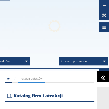
biektów
Czasem potrzebne
/
Katalog obiektów
Katalog firm i atrakcji