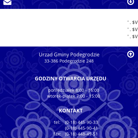
' . 
' . 
' . 
Urzad Gminy Podegrodzie
33-386 Podegrodzie 248
GODZINY OTWARCIA URZĘDU
poniedziałek 8:00 - 16:00
wtorek-piątek 7:00 - 15:00
KONTAKT
tel:
(0-18) 445-90-33
(0-18) 445-90-41
fax:
(0-18) 448-49-51