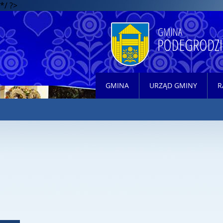
*/ ?>
GMINA
URZĄD GMINY
R