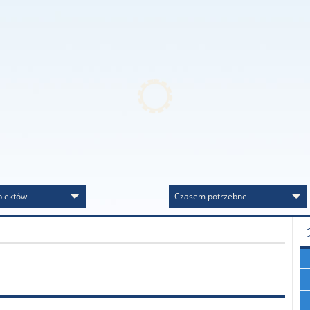
biektów
Czasem potrzebne