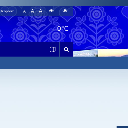
A
A
A
z Urzędem
0°C