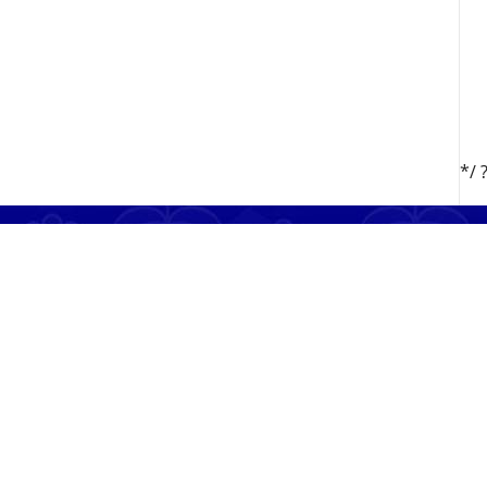
*/ 
= '
'; } elseif($v->selected) { $txt .= '
' . $V->LINKNAME. '
' . $
'; } } echo $txt; ?>
$V->LINKNAME. '
Urzad Gminy Podegrodzie