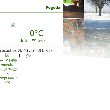
Pogoda
,
,
0°C
%
km/h
orecast as $k=>$v):?>
3) break;
$i++;?>
ear.'-'.$v[0]-
>month.'-
$v[0]->day)));?
>.
tempCMax;?
>°C
WYDARZENIA