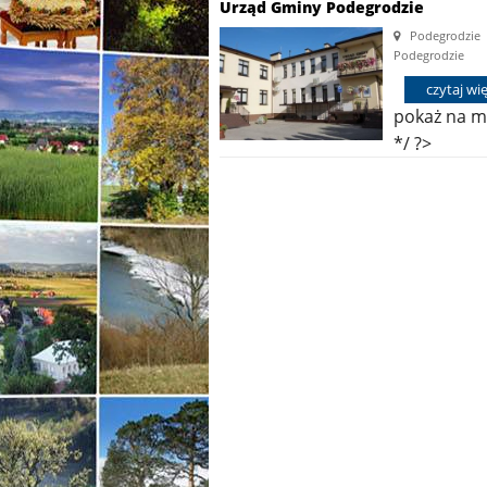
Urząd Gminy Podegrodzie
Podegrodzie
Podegrodzie
czytaj wi
pokaż
na m
*/ ?>