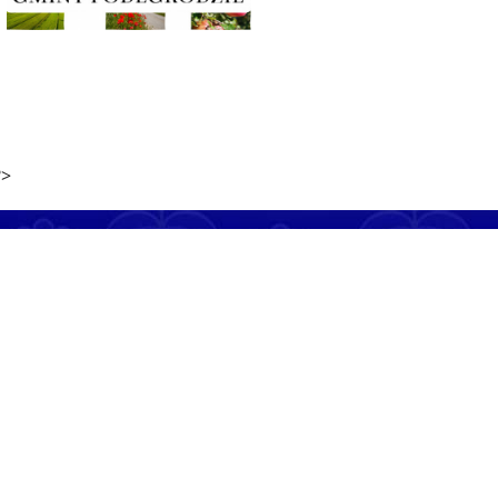
?>
'; } else { $txt .= '
V->LINKNAME. '
' .