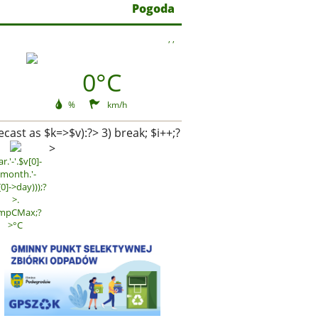
Pogoda
,
,
0°C
%
km/h
ecast as $k=>$v):?>
3) break; $i++;?
>
r.'-'.$v[0]-
month.'-
[0]->day)));?
>.
mpCMax;?
>°C