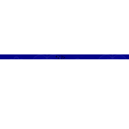
*/ ?>
CENTRUM POMOCY
NEWSLETTER
list as $v) { if($v->checked) { $txt .