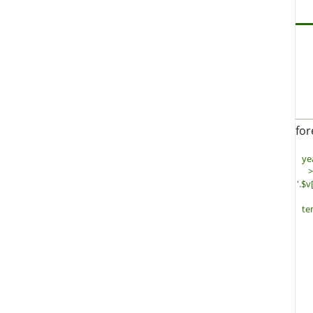
for
yea
>
'.$v
te