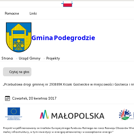
Pomocne
Linki
Gmina
Podegrodzie
Strona
Urząd Gminy
Projekty
Czytaj na głos
„Przebudowa drogi gminnej nr 293889K Krzaki Gostwickie w miejscowości Gostwica i 
Czwartek, 20 kwietnia 2017
Projekt współfinansowany ze środków Europejskiego Funduszu Rolnego na rzecz Rozwoju Obszarów Wiejs
małej infrastruktury, w tym inwestycji w energię odnawialną i w oszczędzanie energii”