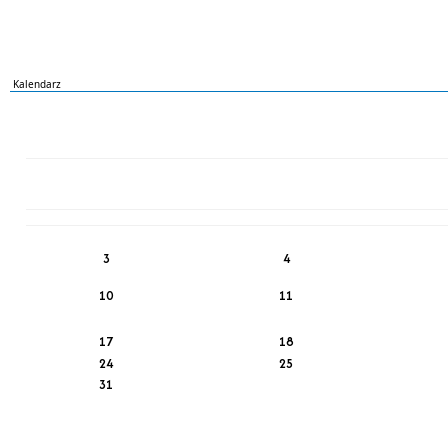
Kalendarz
PN
WT
ŚR
CZ
PI
SO
NI
3
4
10
11
17
18
24
25
31