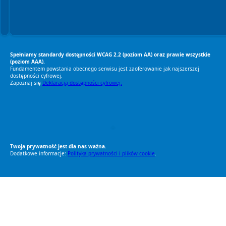
Spełniamy standardy dostępności WCAG 2.2 (poziom AA) oraz prawie wszystkie
(poziom AAA).
Fundamentem powstania obecnego serwisu jest zaoferowanie jak najszerszej
dostępności cyfrowej.
Zapoznaj się
Deklaracją dostępności cyfrowej.
RODO Zgodne
RODO przyjazne narzędzia
Twoja prywatność jest dla nas ważna.
Dodatkowe informacje:
Polityka prywatności i plików cookie
.