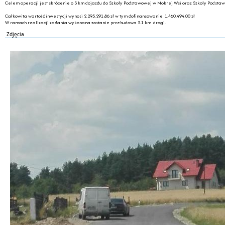
Celem operacji jest skrócenie o 3 km dojazdu do Szkoły Podstawowej w Mokrej Wsi oraz Szkoły Podstaw
Całkowita wartość inwestycji wynosi 2.295.291,86 zł w tym dofinansowanie 1.460.494,00 zł
W ramach realizacji zadania wykonana zostanie przebudowa 2.1 km drogi.
Zdjęcia