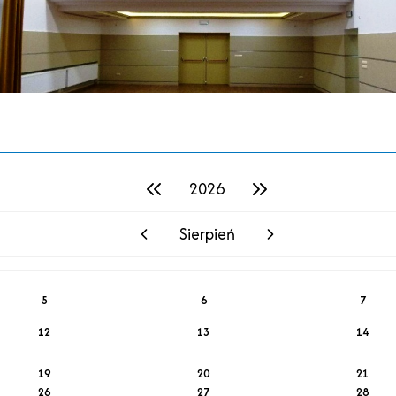
2026
poprzedni rok
następny rok
Sierpień
poprzedni miesiąc
następny miesiąc
5
6
7
12
13
14
19
20
21
26
27
28