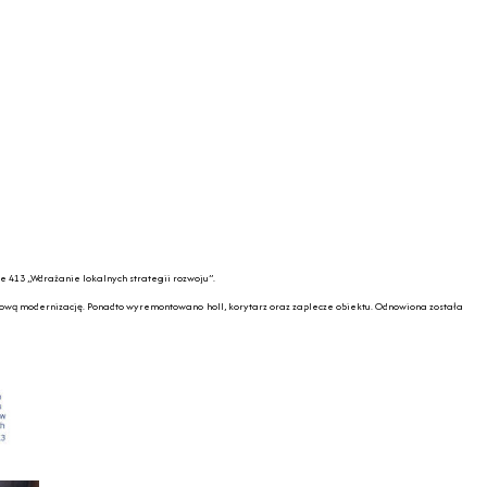
 413 „Wdrażanie lokalnych strategii rozwoju”.
ksową modernizację. Ponadto wyremontowano holl, korytarz oraz zaplecze obiektu. Odnowiona została