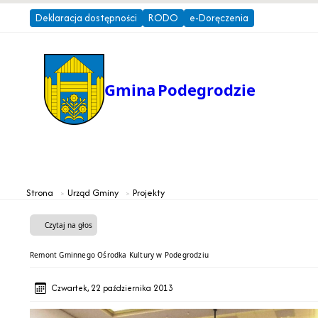
Deklaracja dostępności
RODO
e-Doręczenia
Gmina
Podegrodzie
Gmina
Urząd Gminy
Strona
Urząd Gminy
Projekty
Czytaj na głos
Remont Gminnego Ośrodka Kultury w Podegrodziu
Czwartek, 22 października 2013