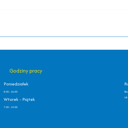
Godziny pracy
Poniedziałek
R
8:00 - 16:00
Ba
18 
Wtorek - Piątek
7:00 - 15:00