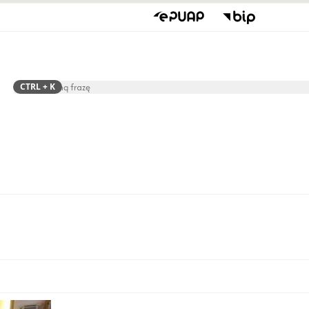
CTRL
+ K
Szukaj
Rada Gminy
Jednostki O