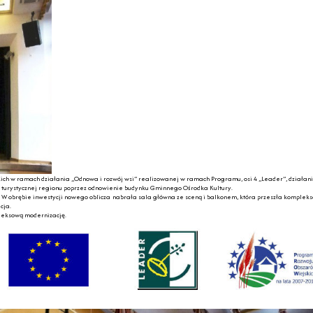
ch w ramach działania „Odnowa i rozwój wsi” realizowanej w ramach Programu, osi 4 „Leader”, działanie
turystycznej regionu poprzez odnowienie budynku Gminnego Ośrodka Kultury.
ia. W obrębie inwestycji nowego oblicza nabrała sala główna ze sceną i balkonem, która przeszła komple
cja.
leksową modernizację.