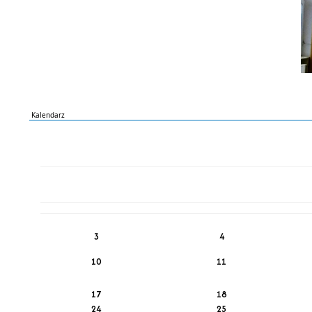
Kalendarz
PN
WT
ŚR
CZ
PI
SO
NI
3
4
10
11
17
18
24
25