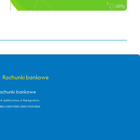
Rachunki bankowe
achunki bankowe
nk Spółdzielczy w Podegrodziu
8814 0003 9001 0000 1935 0004