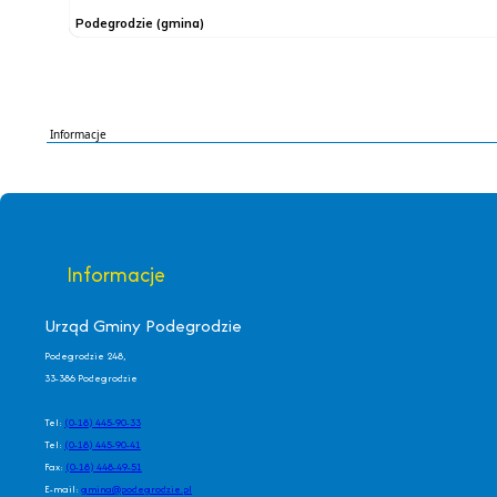
Informacje
Informacje
Urząd Gminy Podegrodzie
Podegrodzie 248,
33-386 Podegrodzie
Tel:
(0-18) 445-90-33
Tel:
(0-18) 445-90-41
Fax:
(0-18) 448-49-51
E-mail:
gmina@podegrodzie.pl