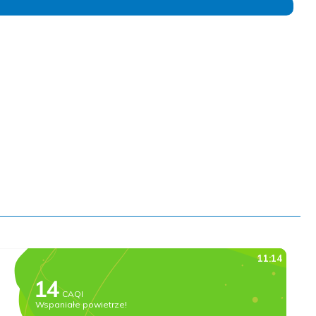
I I MŁODZIEŻY