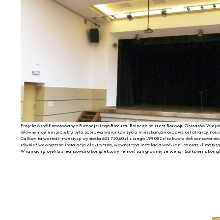
Projekt współfinansowany z Europejskiego Funduszu Rolnego na rzecz Rozwoju Obszarów Wiejski
Głównym celem projektu była poprawa warunków życia mieszkańców oraz wzrost atrakcyjności 
Całkowita wartość inwestycji wyniosła 631 710,60 zł z czego 199 082 zł to kwota dofinansowan
również wewnętrzna instalacja elektryczna, wewnętrzna instalacja wod-kan i co oraz klimatyza
W ramach projektu zrealizowano kompleksowy remont sali głównej ze sceną i balkonem, komp