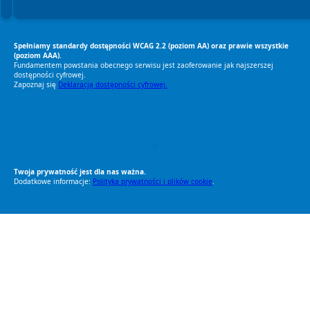
Spełniamy standardy dostępności WCAG 2.2 (poziom AA) oraz prawie wszystkie
(poziom AAA).
Fundamentem powstania obecnego serwisu jest zaoferowanie jak najszerszej
dostępności cyfrowej.
Zapoznaj się
Deklaracją dostępności cyfrowej.
RODO Zgodne
RODO przyjazne narzędzia
Twoja prywatność jest dla nas ważna.
Dodatkowe informacje:
Polityka prywatności i plików cookie
.