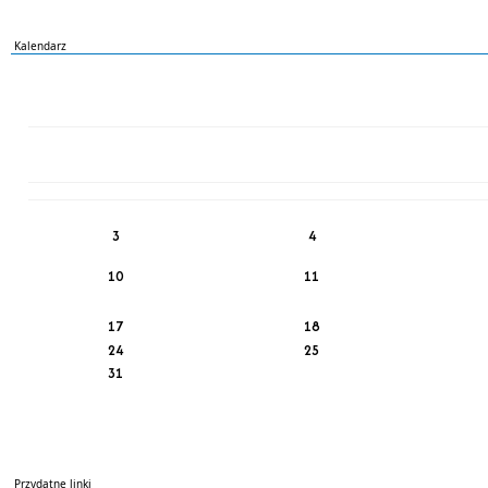
Kalendarz
PN
WT
ŚR
CZ
PI
SO
NI
3
4
10
11
17
18
24
25
31
Przydatne linki