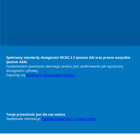
Spełniamy standardy dostępności WCAG 2.2 (poziom AA) oraz prawie wszystkie
(poziom AAA).
Fundamentem powstania obecnego serwisu jest zaoferowanie jak najszerszej
dostępności cyfrowej.
Zapoznaj się
Deklaracją dostępności cyfrowej.
RODO Zgodne
RODO przyjazne narzędzia
Twoja prywatność jest dla nas ważna.
Dodatkowe informacje:
Polityka prywatności i plików cookie
.