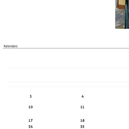
Kalendarz
PN
WT
ŚR
CZ
PI
SO
NI
3
4
10
11
17
18
24
25