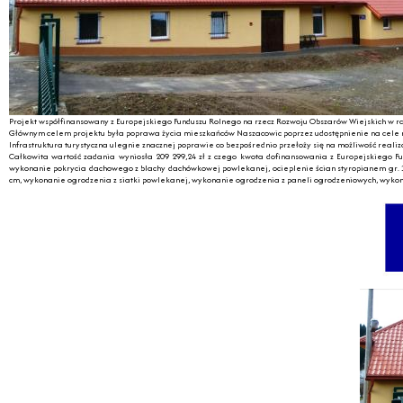
Projekt współfinansowany z Europejskiego Funduszu Rolnego na rzecz Rozwoju Obszarów Wiejskich w ra
Głównym celem projektu była poprawa życia mieszkańców Naszacowic poprzez udostępnienie na cele re
Infrastruktura turystyczna ulegnie znacznej poprawie co bezpośrednio przełoży się na możliwość realiza
Całkowita wartość zadania wyniosła 209 299,24 zł z czego kwota dofinansowania z Europejskiego 
wykonanie pokrycia dachowego z blachy dachówkowej powlekanej, ocieplenie ścian styropianem gr. 10
cm, wykonanie ogrodzenia z siatki powlekanej, wykonanie ogrodzenia z paneli ogrodzeniowych, wyk