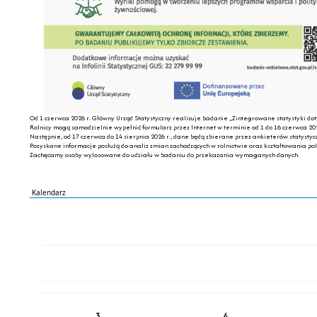
Od 1 czerwca 2026 r. Główny Urząd Statystyczny realizuje badanie „Zintegrowane statystyki do
Rolnicy mogą samodzielnie wypełnić formularz przez Internet w terminie od 1 do 16 czerwca 202
Następnie, od 17 czerwca do 14 sierpnia 2026 r., dane będą zbierane przez ankieterów statystyc
Pozyskane informacje posłużą do analiz zmian zachodzących w rolnictwie oraz kształtowania polit
Zachęcamy osoby wylosowane do udziału w badaniu do przekazania wymaganych danych.
Kalendarz
PN
WT
ŚR
CZ
PI
SO
NI
3
4