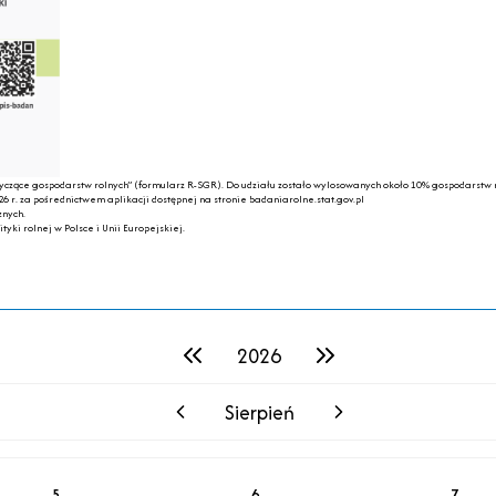
tyczące gospodarstw rolnych” (formularz R-SGR). Do udziału zostało wylosowanych około 10% gospodarstw r
6 r. za pośrednictwem aplikacji dostępnej na stronie badaniarolne.stat.gov.pl
znych.
yki rolnej w Polsce i Unii Europejskiej.
2026
poprzedni rok
następny rok
Sierpień
poprzedni miesiąc
następny miesiąc
5
6
7