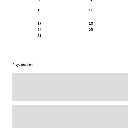
10
11
17
18
24
25
31
Przydatne linki