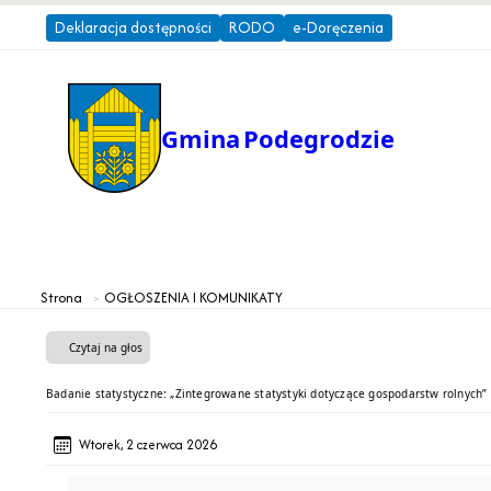
Deklaracja dostępności
RODO
e-Doręczenia
Gmina
Podegrodzie
Gmina
Urząd Gminy
Strona
OGŁOSZENIA I KOMUNIKATY
Czytaj na głos
Badanie statystyczne: „Zintegrowane statystyki dotyczące gospodarstw rolnych”
Wtorek, 2 czerwca 2026