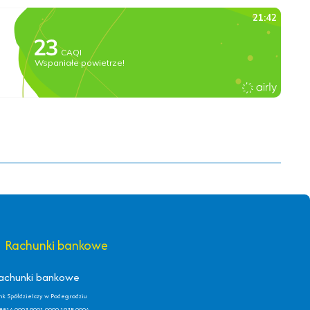
Rachunki bankowe
achunki bankowe
nk Spółdzielczy w Podegrodziu
8814 0003 9001 0000 1935 0004